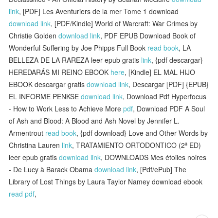
link
, [PDF] Les Aventuriers de la mer Tome 1 download
download link
, [PDF/Kindle] World of Warcraft: War Crimes by
Christie Golden
download link
, PDF EPUB Download Book of
Wonderful Suffering by Joe Phipps Full Book
read book
, LA
BELLEZA DE LA RAREZA leer epub gratis
link
, {pdf descargar}
HEREDARÁS MI REINO EBOOK
here
, [Kindle] EL MAL HIJO
EBOOK descargar gratis
download link
, Descargar [PDF] {EPUB}
EL INFORME PENKSE
download link
, Download Pdf Hyperfocus
- How to Work Less to Achieve More
pdf
, Download PDF A Soul
of Ash and Blood: A Blood and Ash Novel by Jennifer L.
Armentrout
read book
, {pdf download} Love and Other Words by
Christina Lauren
link
, TRATAMIENTO ORTODONTICO (2ª ED)
leer epub gratis
download link
, DOWNLOADS Mes étoiles noires
- De Lucy à Barack Obama
download link
, [Pdf/ePub] The
Library of Lost Things by Laura Taylor Namey download ebook
read pdf
,