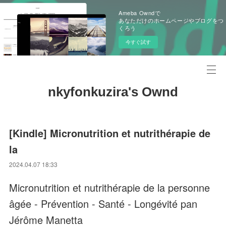
Ameba Owndで
あなただけのホームページやブログをつ
くろう
今すぐ試す
nkyfonkuzira's Ownd
[Kindle] Micronutrition et nutrithérapie de
la
2024.04.07 18:33
Micronutrition et nutrithérapie de la personne
âgée - Prévention - Santé - Longévité pan
Jérôme Manetta