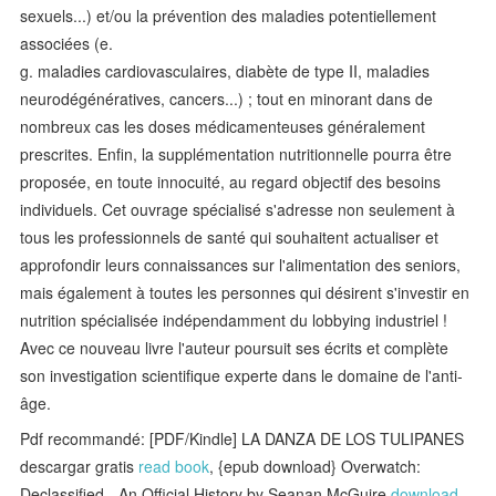
sexuels...) et/ou la prévention des maladies potentiellement
associées (e.
g. maladies cardiovasculaires, diabète de type II, maladies
neurodégénératives, cancers...) ; tout en minorant dans de
nombreux cas les doses médicamenteuses généralement
prescrites. Enfin, la supplémentation nutritionnelle pourra être
proposée, en toute innocuité, au regard objectif des besoins
individuels. Cet ouvrage spécialisé s'adresse non seulement à
tous les professionnels de santé qui souhaitent actualiser et
approfondir leurs connaissances sur l'alimentation des seniors,
mais également à toutes les personnes qui désirent s'investir en
nutrition spécialisée indépendamment du lobbying industriel !
Avec ce nouveau livre l'auteur poursuit ses écrits et complète
son investigation scientifique experte dans le domaine de l'anti-
âge.
Pdf recommandé: [PDF/Kindle] LA DANZA DE LOS TULIPANES
descargar gratis
read book
, {epub download} Overwatch:
Declassified - An Official History by Seanan McGuire
download