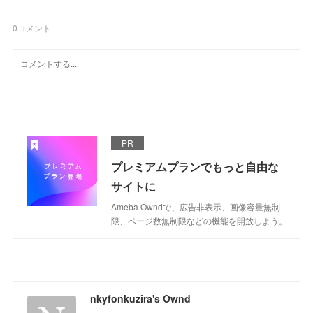
0
コメント
PR
プレミアムプランでもっと自由な
サイトに
Ameba Owndで、広告非表示、画像容量無制
限、ページ数無制限などの機能を開放しよう。
nkyfonkuzira's Ownd