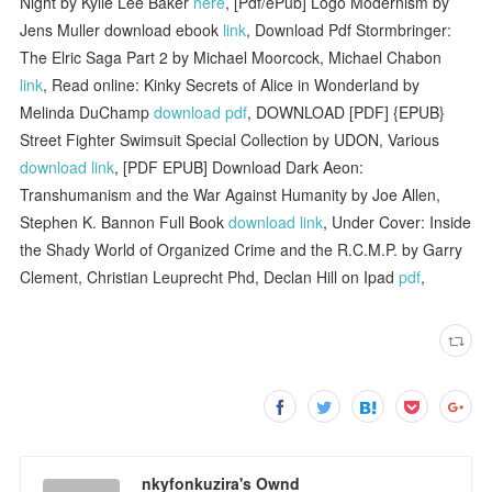
Night by Kylie Lee Baker
here
, [Pdf/ePub] Logo Modernism by
Jens Muller download ebook
link
, Download Pdf Stormbringer:
The Elric Saga Part 2 by Michael Moorcock, Michael Chabon
link
, Read online: Kinky Secrets of Alice in Wonderland by
Melinda DuChamp
download pdf
, DOWNLOAD [PDF] {EPUB}
Street Fighter Swimsuit Special Collection by UDON, Various
download link
, [PDF EPUB] Download Dark Aeon:
Transhumanism and the War Against Humanity by Joe Allen,
Stephen K. Bannon Full Book
download link
, Under Cover: Inside
the Shady World of Organized Crime and the R.C.M.P. by Garry
Clement, Christian Leuprecht Phd, Declan Hill on Ipad
pdf
,
nkyfonkuzira's Ownd